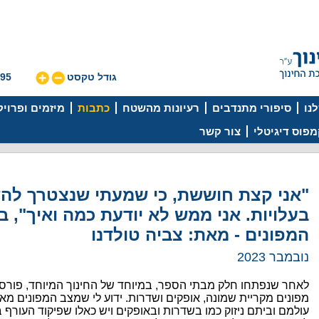
גודל טקסט
595
נו
סיפורי מתנדבים
רעיונות מהשטח
כתבות
מיזמים ופרוי
פוס דיגיטלי
צור קשר
"אני קצת חוששת, כי שמעתי שנצטרך ל
בעלויות. אני ממש לא יודעת כמה ואיך", ב
המפונים - מאת: צביה טולדנו
נובמבר 2023
לאחר שנפתחו חלק מבתי הספר, במיוחד של החינוך המיוחד, פורס
מפונים מקריית שמונה, אופקים ושדרות. ידוע לי שמצב המפונים מא
עולמם וביתם ניזוק כמו בשדרות ובאופקים ויש כאלו שפיקוד העור