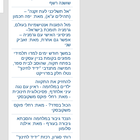
שושנה רשף
"אל תשליכני לעת זקנה" –
(תהילים ע"א), מאת: יפה חכמון
מול הפגנות אנטישמיות בעולם,
גרמניה תומכת בישראל–
מניסיוני האישי עם גרמניה –
אפשר גם אחרת, מאת: זאביק
שני
במשך חודש ימים למדו תלמידי
מפונים בקומת בניין עסקים
בפתח תקוה, שהוסב לבית ספר,
חמישה מתנדבי "ידיד לחינוך"
נטלו חלק בפרוייקט
להחזיק את התקווה
ילדים במלחמה - ראיון עם נגה
עיני אלחדף, פסיכולוגית חינוכית
- מאת: רחלי פוקס משקובסקי
הכול בסדר? - מאת: רחלי פוקס
משקובסקי
הנכד גיבור במלחמה והסבתא
גיבורה בעורף - מאת: אילנה
סלומון
רותי סגרון, רכזת "ידיד לחינוך"