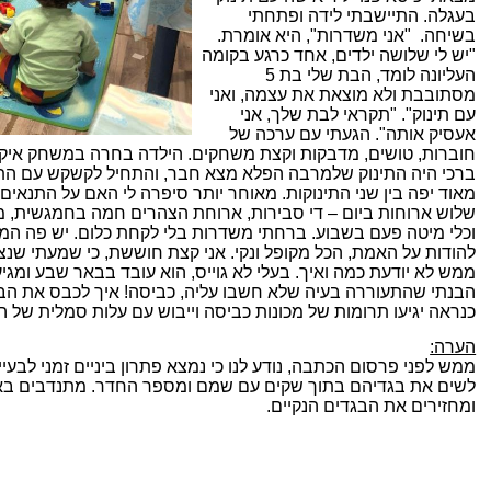
בעגלה. התיישבתי לידה ופתחתי
בשיחה. "אני משדרות", היא אומרת.
"יש לי שלושה ילדים, אחד כרגע בקומה
העליונה לומד, הבת שלי בת 5
מסתובבת ולא מוצאת את עצמה, ואני
עם תינוק". "תקראי לבת שלך, אני
אעסיק אותה". הגעתי עם ערכה של
חוברות, טושים, מדבקות וקצת משחקים. הילדה בחרה במשחק איקס ע
ברכי היה התינוק שלמרבה הפלא מצא חבר, והתחיל לקשקש עם התי
מאוד יפה בין שני התינוקות. מאוחר יותר סיפרה לי האם על התנאים 
שלוש ארוחות ביום – די סבירות, ארוחת הצהרים חמה בחמגשית, מח
וכלי מיטה פעם בשבוע. ברחתי משדרות בלי לקחת כלום. יש פה המו
להודות על האמת, הכל מקופל ונקי.
אני קצת חוששת, כי שמעתי שנצ
ממש לא יודעת כמה ואיך.
בעלי לא גוייס, הוא עובד בבאר שבע ומגי
הבנתי שהתעוררה בעיה שלא חשבו עליה, כביסה! איך לכבס את הב
כנראה יגיעו תרומות של מכונות כביסה וייבוש עם עלות סמלית של ה
הערה:
ממש לפני פרסום הכתבה, נודע לנו כי נמצא פתרון ביניים זמני לבעיי
לשים את בגדיהם בתוך שקים עם שמם ומספר החדר. מתנדבים באי
ומחזירים את הבגדים הנקיים.