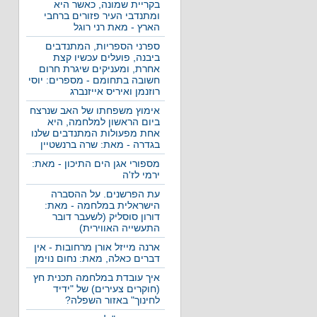
בקריית שמונה, כאשר היא
ומתנדבי העיר פזורים ברחבי
הארץ - מאת רני רוגל
ספרני הספריות, המתנדבים
ביבנה, פועלים עכשיו קצת
אחרת, ומעניקים שיגרת חרום
חשובה בתחומם - מספרים: יוסי
רוזנמן ואיריס אייזנברג
אימוץ משפחתו של האב שנרצח
ביום הראשון למלחמה, היא
אחת מפעולות המתנדבים שלנו
בגדרה - מאת: שרה ברנשטיין
מספורי אגן הים התיכון - מאת:
ירמי לז'ה
עת הפרשנים. על ההסברה
הישראלית במלחמה - מאת:
דורון סוסליק (לשעבר דובר
התעשייה האווירית)
ארנה מייזל אורן מרחובות - אין
דברים כאלה, מאת: נחום נוימן
איך עובדת במלחמה תכנית חץ
(חוקרים צעירים) של "ידיד
לחינוך" באזור השפלה?