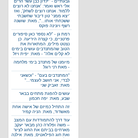
גבעתיים - "ילדון כבן עשר הרים
אלי ראש ואמר: 'אנחנו לא רוצים
ללמוד. אנחנו רוצים לשחק', ואז
'יצא ממני' טון דיבור שחשבתי
ששכחתי אותו...", מאת: שושנה
רשף ויונינה פוקס
רמת גן - "לא נספר כאן סיפורים
פרטניים, כי קצרה היריעה. כן
נצטט מילים, המתארות את
הטוב שהמתנדבים עושים בימים
לא קלים אלה" - מאת: יפית ויזל
מיומנו של מתנדב בימי מלחמה
- מאת רני רוגל
"המתנדבים בעם" - "וכשאני
לבדי, אני חושב לעצמי..."
מאת: זאביק שני
עושים להפגת מתחים בבאר
שבע, מאת: יפה חכמון
זה התחיל כמיזם של אישה אחת
מאשדוד, מאת: הניה קמיר
עוד דרך להתמודדות עם המצב
– משה ופלורה כהן מבאר יעקב
מארחים בביתם את החוג לציור
ואת חוג הפילאטיס, מאת: אילנה