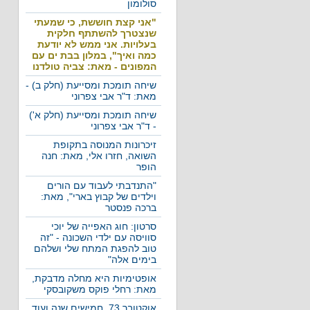
סולומון
"אני קצת חוששת, כי שמעתי
שנצטרך להשתתף חלקית
בעלויות. אני ממש לא יודעת
כמה ואיך", במלון בבת ים עם
המפונים - מאת: צביה טולדנו
שיחה תומכת ומסייעת (חלק ב) -
מאת: ד"ר אבי צפרוני
שיחה תומכת ומסייעת (חלק א')
- ד"ר אבי צפרוני
זיכרונות המנוסה בתקופת
השואה, חזרו אלי, מאת: חנה
הופר
"התנדבתי לעבוד עם הורים
וילדים של קבוץ בארי", מאת:
ברכה פנסטר
סרטון: חוג האפייה של יוכי
סוויסה עם ילדי השכונה - "זה
טוב להפגת המתח שלי ושלהם
בימים אלה"
אופטימיות היא מחלה מדבקת,
מאת: רחלי פוקס משקובסקי
אוקטובר 73, חמישים שנה ועוד