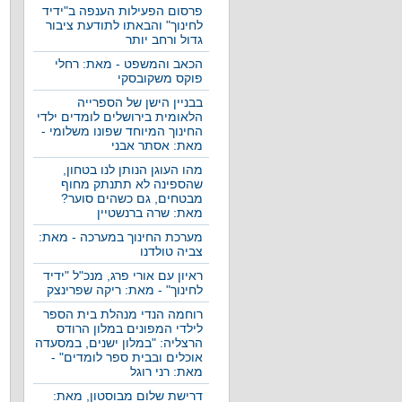
פרסום הפעילות הענפה ב"ידיד
לחינוך" והבאתו לתודעת ציבור
גדול ורחב יותר
הכאב והמשפט - מאת: רחלי
פוקס משקובסקי
בבניין הישן של הספרייה
הלאומית בירושלים לומדים ילדי
החינוך המיוחד שפונו משלומי -
מאת: אסתר אבני
מהו העוגן הנותן לנו בטחון,
שהספינה לא תתנתק מחוף
מבטחים, גם כשהים סוער?
מאת: שרה ברנשטיין
מערכת החינוך במערכה - מאת:
צביה טולדנו
ראיון עם אורי פרג, מנכ"ל "ידיד
לחינוך" - מאת: ריקה שפרינצק
רוחמה הנדי מנהלת בית הספר
לילדי המפונים במלון הרודס
הרצליה: "במלון ישנים, במסעדה
אוכלים ובבית ספר לומדים" -
מאת: רני רוגל
דרישת שלום מבוסטון, מאת: