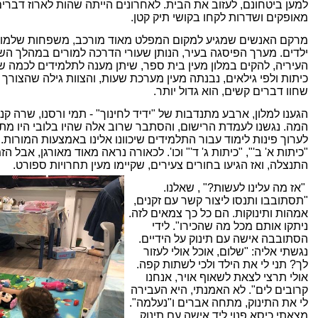
למען ביטחונם, לעזוב את הבית. לאחרונים הייתה שהות לארוז דברים
מאופקים ושדרות לקחו בקושי תיק קטן.
מרקם האנשים שמגיע למקום המפלט מאוד מורכב, משפחות שלמות, 
ילדים. מערך הפיסגה בעיר, הנותן שעורי הדרכה למורים במהלך הש
העיריה, להקים במלון מעין בית ספר, שיתן מענה לתלמידים לכמה שעו
כיתות ולפי גילאים, נבנתה מעין מערכת שעות, והצוות גילה שהצורך
שחוו דברים קשים, הוא גדול יותר.
הגענו למלון, ארבע מתנדבות של "ידיד לחינוך" - תמי ורסנו, שרה קנז
המה. נגשנו לעמדת הרישום, והסתבר שרוב אלה שהיו בלובי היו מתנ
לערוך פינות לימוד עבור התלמידים שיכוונו אלינו באמצעות המורות.
"כיתות א' ב'", "כיתות ג' ד'" וכו'. לכאורה נראה מאוד מאורגן, אבל ה
התנצלה, ואז הגיעו בחורים צעירים, שקיימו מעין תחרויות ספורט.
"אז מה עלינו לעשות?" , שאלנו.
"תסתובבו ותנסו ליצור קשר עם זקנים,
אמהות ותינוקות. הם כל כך צמאים לזה.
ניתקו אותם מכל מה שהכירו". לידי
הסתובבה אישה עם תינוק על הידיים.
נגשתי אליה: "שלום, אוכל אולי לעזור
לך? תני לי את הילד ולכי לשתות קפה.
אולי תרצי לצאת לשאוף אויר, אנחנו
קרובים לים". לא האמנתי, היא העבירה
לי את התינוק, מתחה אברים ו"נעלמה".
מצאתי כיסא פנוי ליד אישה עם תינוק