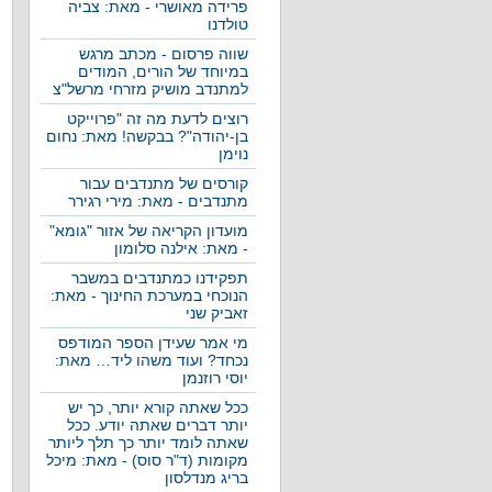
פרידה מאושרי - מאת: צביה
טולדנו
שווה פרסום - מכתב מרגש
במיוחד של הורים, המודים
למתנדב מושיק מזרחי מרשל"צ
רוצים לדעת מה זה "פרוייקט
בן-יהודה"? בבקשה! מאת: נחום
נוימן
קורסים של מתנדבים עבור
מתנדבים - מאת: מירי רגירר
מועדון הקריאה של אזור "גומא"
- מאת: אילנה סלומון
תפקידנו כמתנדבים במשבר
הנוכחי במערכת החינוך - מאת:
זאביק שני
מי אמר שעידן הספר המודפס
נכחד? ועוד משהו ליד… מאת:
יוסי רוזנמן
ככל שאתה קורא יותר, כך יש
יותר דברים שאתה יודע. ככל
שאתה לומד יותר כך תלך ליותר
מקומות (ד"ר סוס) - מאת: מיכל
בריג מנדלסון