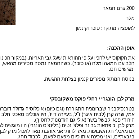
200 גרם חמאה
מלח
לאופציה מתוקה: סוכר וקינמון
אופן ההכנה:
את הקוקוס יש להכין על פי ההוראות שעל גבי האריזה. (במקור הכינו
חלב עם חמאה ומלח (או סוכר). כשהחמאה נמסה מסירים מהאש, מ
ומגישים חם.
בנוסח המתוק מפזרים קנמון בצלחת ההגשה.
מרק לבן
הונגרי
/
רחלי פוקס משקובסקי
בטרנסילבניה שברומניה התגוררה (וגם כיום) אוכלוסיה גדולה דוברת 
אמי, שרה קרן (לבית איגר) ז"ל, בעיירה דייז', היו אוכלים מאכלי חל
היה די פנאי לבשל בשר (אולי גם הזדמנות לחסוך).
מרק לבן, כופתאות גבינה ופלצ'ינטים (בלינצ'ס הונגרי) היו מוגשים 
גם מאכלי חג השבועות. מאז ילדותי אני אוהבת מאד לאכול מרק לבן,
בגבעתיים, ואני מכינה אותו כיום מפעם לפעם, ולכבוד החג.