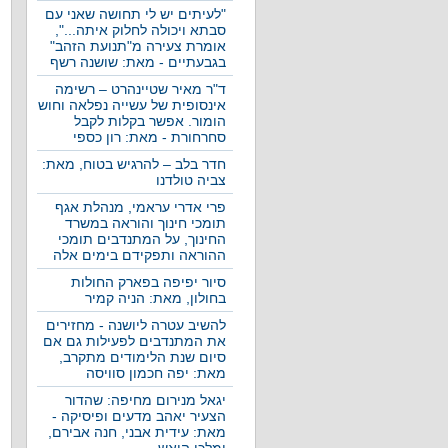
"לעיתים יש לי תחושה שאני עם
סבתא ויכולה לחלוק איתה...",
אומרת צעירה מ"תנועת הזהב"
בגבעתיים - מאת: שושנה רשף
ד"ר מאיר שטיינהרט – רשימה
אינסופית של עשייה נפלאה וחוש
הומור. אפשר בקלות לקבל
סחרחורת - מאת: רון כספי
חדר בלב – להרגיש בטוח, מאת:
צביה טולדנו
פרי אדרי עראמי, מנהלת אגף
תומכי חינוך והוראה במשרד
החינוך, על המתנדבים תומכי
ההוראה ותפקידם בימים אלה
סיור יפיפה בפארק החולות
בחולון, מאת: הניה קמיר
להשיב עטרה ליושנה - מחזירים
את המתנדבים לפעילות גם אם
סיום שנת הלימודים מתקרב,
מאת: יפה חכמון סוויסה
יגאל מנירום מחיפה: שהדור
הצעיר יאהב מדעים ופיסיקה -
מאת: עידית אבני, חנה אבירם,