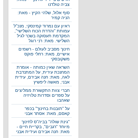
צביה טולדנו
סוף אלול, שלהי הקיץ - מאת:
הניה קמיר
ראיון עם נמרוד קמינסקי, מנכ"ל
עמותת "והדרת הכוח השלישי",
המקדמת תעסוקה בשכר לגיל
השלישי. מאת: רני רוגל
חינוך מסביב לעולם - רשמים
אישיים, מאת: רחלי פוקס
משקובסקי
השראה שאין כמותה - אומרת
המחנכת עירית, על המתנדבת
לאה, מאת: חנה אבירם, עידית
אבני, מאשה ליפשיץ
חברי צוות התקשורת ממליצים
על ספרים וסדרות טלויזיה
שאהבו
על "תובנות בחינוך" בכפר
קאסם, מאת: אסתר אבני
"גינת שולה" בביה"ס לחינוך
מיוחד "רגבים", בקריית חיים -
מאת: חנה אבירם ועידית אבני