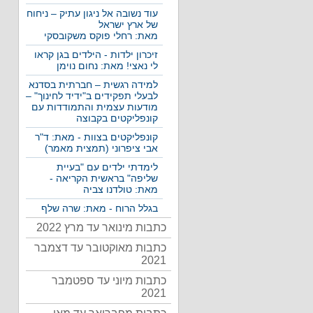
עוד נשובה אל ניגון עתיק – ניחוח
של ארץ ישראל
מאת: רחלי פוקס משקובסקי
זיכרון ילדות - הילדים בגן קראו
לי נאצי! מאת: נחום נוימן
למידה רגשית – חברתית בסדנא
לבעלי תפקידים ב"ידיד לחינוך" –
מודעות עצמית והתמודדות עם
קונפליקטים בקבוצה
קונפליקטים בצוות - מאת: ד"ר
אבי ציפרוני (תמצית מאמר)
לימדתי ילדים עם "בעיית
שליפה" בראשית הקריאה -
מאת: טולדנו צביה
בגלל הרוח - מאת: שרה שלף
כתבות מינואר עד מרץ 2022
כתבות מאוקטובר עד דצמבר
2021
כתבות מיוני עד ספטמבר
2021