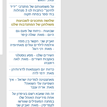
ומלכי הואש
על משמעותם של מתנדבי "ידיד
לחינוך" כותבות לנו 3 מנהלות
בתי ספר בפתח תקוה
שלושה מתכונים לשבועות
משולחנן של המתנדבות שלנו
שבועות - ניחוח של פעם גם
היום - מאת: שולה קיפר
זאביק שני: הקשר בין מפה
אילמת לילדים עולים מאתיופיה
- מאת: רני רוגל
השירים שלנו - מסע נוסטלגי
בעקבות השירים - מאת: לאה
רוזנברג
כרזות יום העצמאות לדורותיהן -
מאת: ירמי לז'ה
מארגנטינה למדינת ישראל – איך
השפיעה עלי השואה?
מאת: אריה ענבר
זה מה שאבא רשם בעיפרון על
אחת מיריעות האוהל שלו
במחנה המעפילים שגורשו
לקפריסין - מאת: זאביק שני