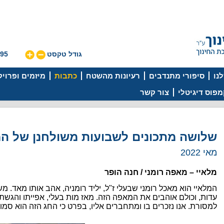
גודל טקסט
595
נו
סיפורי מתנדבים
רעיונות מהשטח
כתבות
מיזמים ופרוי
פוס דיגיטלי
צור קשר
שלושה מתכונים לשבועות משולחנן של המ
מאי 2022
מלאיי – מאפה רומני /
חנה הופר
המלאיי הוא מאכל רומני שבעלי ז"ל, יליד רומניה, אהב אותו מאד. 
עדות, וכולם אוהבים את המאפה הזה. מאז מות בעלי, אפייתו והג
למסורת. אנו נזכרים בו ומתחברים אליו, בפרט כי החג הזה הוא סמוך