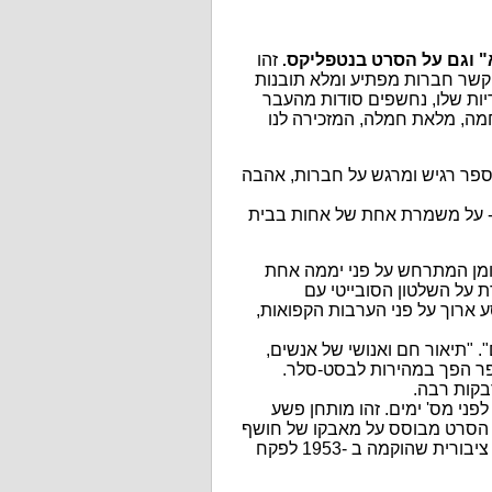
" וגם על הסרט בנטפליקס
זהו
.
ל קשר חברות מפתיע ומלא תובנות
דיות שלו, נחשפים סודות מהעבר
חמה, מלאת חמלה, המזכירה לנו
ספר רגיש ומרגש על חברות, אהבה
- על משמרת אחת של אחות בבית
מן
המתרחש על פני יממה אחת
ת על השלטון הסובייטי עם
 ארוך על פני הערבות הקפואות,
 "תיאור חם ואנושי של אנשים,
פר הפך במהירות לבסט-סלר.
בקות רבה.
לפני מס' ימים. זהו מותחן פשע
רים. הסרט מבוסס על מאבקו של חושף
השחיתויות אנטוניו דה-וינסנסו, עובד נמל שהעיד נגד מנהליו בוועדה ציבורית שהוקמה ב -1953 לפקח