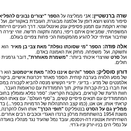
שרה ברנשטיין:
אני
ממליצה על
הספר "יצורים נבונים להפליא
סיפור מרגש ויוצא דופן על אלמנה מבוגרת, העובדת באקווריום, וע
שהיא רוקמת עם תמנון פסיפיק ענק ואינטליגנטי.
דרך העיניים הייחו
המשפחתי, שמביאים איתם ריפוי, נחמה ותקווה חדשה. זוהי יצירה 
שחיבור אמיתי יכול להגיע מהמקומות הכי פחות צפויים בעולם.
אלה פודה:
הספר
"מי שסוכתו נופלת" מאת צבי בן מאיר
הוא 
ותשוקה, ועל משפחה. מחזק את האמונה באדם.
ועל
סרט
שוויצרי איכותי ביותר:
"משמרת מאוחרת",
דובר גרמנית 
חולים.
דורון סוסליק:
הספר
"והיום איננו כלה" מאת אייטמטוב
הוא רו
של מסע הלוויה בערבה קזחית. הספר מאחד זיכרונות אישיים, ביקור
אלמנטים של מדע - בדיוני.
ידיגיי הקשיש מנסה להביא לקבורה במסע
את חברו בבית-קברות עתיק, תוך התמודדות עם טראומות העבר.
חוות הדעת של קוראים, בעקבות הקריאה: "ספר נפלא ומומלץ בחום".
המתמודדים עם תנאים פיסיים קשים, ב"סוף העולם". עם צאתו הס
קראתי אותו, אט אט, (כמו קצב ההתנהלות של הדמויות בספר...) בד
ממליץ גם על הסרט
בנטפליקס
"חופי הכרך"
אותו העלו להקרנה, 
משנת 1954 בהשתתפות מרלון ברנדו האגדי וכוכבים רבים אח
על נמלי הים בניו-יורק וניו-ג'רזי.