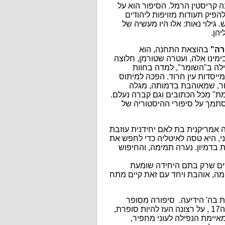
קריסטין הרמל. הסיפור הוא על
הפיק תעודות מזויפות ליהודים
 גילוי נאות: אלו היו מעשיה של
הן.
רה"
בהוצאת התחנה, הוא
ימינו אלה, ועטרה שטורמן, חלוצה
ילה ב"השומר", למדה בחוות
ייסדות עין חרוד. הפכה למיתוס
ר, שמאוהבת בדמותה, מגלה
למת" מכל הכתובים וגם קברה נעלם.
סתמך על סיפורי ההיסטוריה של
ה אמריקנית בת לאם יחידנית עוזבת
י, היא טסה לאיטליה כדי לחפש את
בת בדמיון. נערה תמימה, והחיפוש
ם שרק בתם היחידה שומעת
ה, אוהבת ויחד עם זאת קיים מתח
ת בה' הידיעה. סיפורה מסופר
בעזרת שחקנים וטובי הסופרים המפרשנים את חייה הקשים במאה ה17 , על רצונה העז להיות סופרת,
איימת הנפילה לעוני מחפיר,