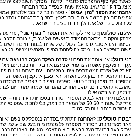
וכאשר סוף סוף התפרסמו כתביה. לדעתי, מסמך חשוב לצפייה עבור
מוצג ב"דוקו" כך שאני מאמין שניתן לצפייה בכל החברות.
אהבתי את הספר "נתן ועמוס" -
ספר חובה לחובבי אלתרמן ועמוס 
אנשי הרוח בין המשפיעים ביותר בארץ. תהליך התבגרותם נכתב ב
על הפוליטיקה של אז, והלך הרוח בציבור הישראלי.
אילנה סולומון:
כדאי לקרוא את
הספר ״ בגוף שני״,
פרי עטה
מרתק ומקסים. מתאר התמודדות אישית של שרית, גיבורת הספר, ע
הסיפור הינו אוטוביוגרפי על היכולת של שרית לבנות חיים חדשים 
פשוט מופלאה בעיני. ממליצה ליהנות מהיופי האנושי ומהיופי הטבעי
רני רוגל:
אני אוהב את
ספרוני סדרת הַפַּקָּד מֵגְרֶה בהוצאת עם 
מֵגְרֶה הוא קצין משטרה צרפתי, שבעצם אוהב להיות בבית עם נעלי 
האוכל של אשתו המשתתפת איתו בחקירותיו, עם הערות נבונות פה וש
בסדרות הטלוויזיה בהן גילם השחקן ז'אן גאבן את קצין המשטרה.
הסופר ז'ורז' סימנון כתב כ-100 ספרים וסיפורים קצר
שאהב את הסיפורים, תרגם אחדים מהם, ומי שמתרגמת היום לצרפ
תורגמו, היא רמה איילון.
ההמלצה לקיץ היא לבקש מספרי הסדרה בספריות העירוניות – ישמחו
פריז של שנות ה-50-60 של המאה הקודמת, בלי לחכות שמט
השרוולים בנתב"ג ותוכלו לטוס.
רבקה סוסליק:
לאחרונה התחלתי ב
סדרה
בנטפליקס בשם "אוורו
מאד מאד נהנית. הסדרה מספרת על מנתח מוח בעל שם עולמי שחי בני
ועסוק בעבודתו עד מעל הראש. הוא מתאלמן מאשתו האהובה כבר 
משנת חיים לעבור עם ילדיו לעיירה קטנה וסוג של נידחת, בעלת נוף