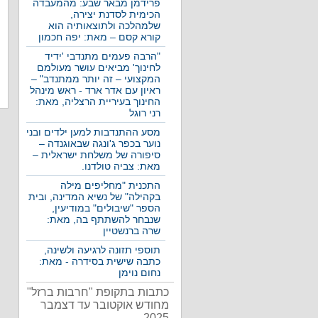
פרידמן מבאר שבע: מהמעבדה
הכימית לסדנת יצירה,
שלמהלכה ולתוצאותיה הוא
קורא קסם – מאת: יפה חכמון
"הרבה פעמים מתנדבי 'ידיד
לחינוך' מביאים עושר מעולמם
המקצועי – זה יותר ממתנדב" –
ראיון עם אדר ארד - ראש מינהל
החינוך בעיריית הרצליה, מאת:
רני רוגל
מסע ההתנדבות למען ילדים ובני
נוער בכפר ג'ונגה שבאוגנדה –
סיפורה של משלחת ישראלית –
מאת: צביה טולדנו.
התכנית "מחליפים מילה
בקהילה" של נשיא המדינה, ובית
הספר "שיבולים" במודיעין,
שנבחר להשתתף בה, מאת:
שרה ברנשטיין
תוספי תזונה לרגיעה ולשינה,
כתבה שישית בסידרה - מאת:
נחום נוימן
כתבות בתקופת "חרבות ברזל"
מחודש אוקטובר עד דצמבר
2025