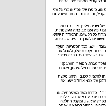
 כל קוראי ספרות יפה. הסרט
עוז. סיפרו של אסף ענברי על שני
מקביל, ובבגרותם נבחנת השפעתם
 של
שרית פליין
. מדובר בספר
ם גופה ועם סביבתה העוצמתית.
למרות כל הקשיים, התמודדות שהיא
 השזורים לאורך הדפים שביצירה.
עובד
– ישנו בכל הספריות
.
הַפַּקָּד
הבית והמקטרת שלו, ולאכול את
ם. כשהייתי נער בפריז צפיתי
ים שבמרכזם הפקד מגרה. הסופר יהושע קנז,
תית ספרים של סימנון, שטרם
 להשאיל לכן.ם, ותיהנו מקצת
וסי התדלוק של צבא ארה"ב ייפנו את
וד" - סדרה מאד משפחתית. אני
ו יורק עם אשתו ושני ילדיו
בפרק הראשון, ומקבל החלטה
 מטריף, ולהפוך לרופא משפחה.