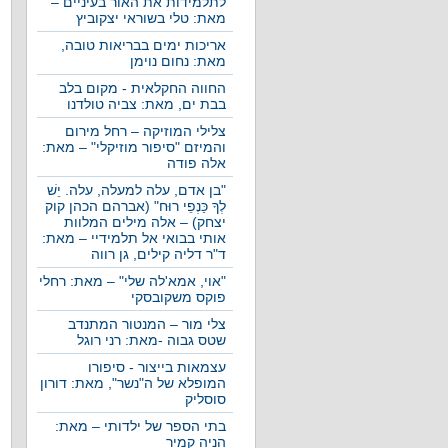
לתלמידות את האור בעיניים –
מאת: טלי בשוראי יצקוביץ
אריכות ימים בבריאות טובה,
מאת: נחום נוימן
החווה החקלאית - מקום בלב
בבת ים, מאת: צביה טולדנו
צלילי המוזיקה – רחל מירום
והמיזם "סיפור מוזיקלי" – מאת:
אלה פודה
"בן אדם, עלה למעלה, עלה. יֵשׁ
לְךָ כַּנְפֵי רוּח" (אברהם הכהן קוק
יצחק) – אלה מילים המלוות
אותי בבואי אל תלמידיי – מאת:
ד"ר דליה קילים, גן רווה
"אוי, אמא'לה שלי" – מאת: רחלי
פוקס משקובסקי
צלי מור – המנטור המתנדב
שטס גבוה -מאת: רני רוגל
עצמאות בייצור - סיפורו
המופלא של ה"נשר", מאת: דורון
סוסליק
בתי הספר של ילדותי – מאת:
הניה קמיר