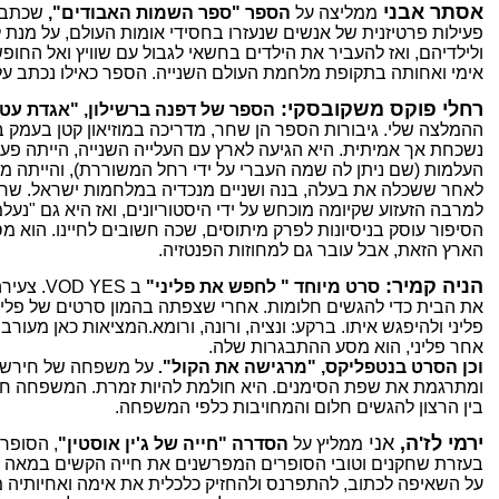
אסתר אבני
ממליצה על
הספר "ספר השמות האבודים",
שכתבה 
פעילות פרטיזנית של אנשים שנעזרו בחסידי אומות העולם, על מנת ל
ולילדיהם, ואז להעביר את הילדים בחשאי לגבול עם שוויץ ואל החופש.
אימי ואחותה בתקופת מלחמת העולם השנייה. הספר כאילו נכתב עלי
רחלי פוקס משקובסקי:
הספר של דפנה ברשילון, "אגדת עט
ההמלצה שלי. גיבורות הספר הן שחר, מדריכה במוזיאון קטן בעמק ב
נשכחת אך אמיתית. היא הגיעה לארץ עם העלייה השנייה, הייתה פע
העלמות (שם ניתן לה שמה העברי על ידי רחל המשוררת), והייתה ממ
לאחר ששכלה את בעלה, בנה ושניים מנכדיה במלחמות ישראל. שח
למרבה הזעזוע שקיומה מוכחש על ידי היסטוריונים, ואז היא גם "נע
הסיפור עוסק בניסיונות לפרק מיתוסים, שכה חשובים לחיינו. הוא מ
הארץ הזאת, אבל עובר גם למחוזות הפנטזיה.
הניה קמיר:
סרט מיוחד " לחפש את פליני"
ב
YES
VOD
. צעיר
את הבית כדי להגשים חלומות. אחרי שצפתה בהמון סרטים של פלינ
פליני ולהיפגש איתו. ברקע: ונציה, ורונה, ורומא.המציאות כאן מעור
אחר פליני, הוא מסע ההתבגרות שלה.
וכן הסרט בנטפליקס,
"מרגישה את הקול"
על משפחה של חירשי
.
ומתרגמת את שפת הסימנים. היא חולמת להיות זמרת. המשפחה חמ
בין הרצון להגשים חלום והמחויבות כלפי המשפחה.
ירמי לז'ה,
אני
ממליץ על
הסדרה "חייה של ג'ין אוסטין"
, הסופר
על השאיפה לכתוב, להתפרנס ולהחזיק כלכלית את אימה ואחיותיה מ