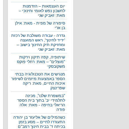
יום העצמאות – הזדמנות
לחשבון נפש לאומי וחינוכי –
מאת: זאביק שני
סיפורה של מפית - מאת: אילן
בן ארי
גדרה - עבודה משולבת של רכזת
'ידיד לחינוך', ראש המועצה
ומחזיקת תיק החינוך בישוב –
מאת: זאביק שני
שיתופיה, קפה תיקון וירקות
"מוצלים" – מאת: רחלי פוקס
משקובסקי
מנגישים את הטכנולוגיה בבתי
הספר באמצעות מיזמים לשיפור
איכות החיים, מאת: ריקה
שפרינצק
"במשמרת שלנו", מכינה
לתלמידי יב' בתוך בית הספר
הריאלי בחיפה - מאת: אלה
פודה
כשהמילים של אליעזר בן יהודה
התעוררו לחיים – מסע בזמן
בכיתה ד' בבית חינוך רמב"ם