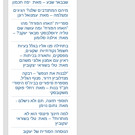
שבבאר שבע – מאת: יפה חכמון
מיהם המתנדבים שלנו? הגיגים
ומצלמה – מאת: עמנואל רונן
ספריית "האחו הפורח" מהו
"האחו הפורח" ומה עושה שם
טליה ירוסלבסקי מבאר יעקב? –
מאת: אילנה סלומון
בתחילה פנו אליו בגלל בעיות
חשמל נקודתיות: שקעים,
מפסקים, ותאורה בכיתות –
ראיון עם אמנון אלוני משהם
מאת: טלי בשוראי יצקוביץ
"לבנות את הנפש" – רבקה
מנדלוביץ דרור, מנוף הגליל,
מספרת סיפורים בביה"ס היסודי
חב"ד בנות – מאת: רחלי פוקס
משקובסקי
תוספי תזונה, תם ולא נישלם -
מאת: נחום נוימן
למה חינוך פיננסי הוא לא
מותרות? – מאת: טלי בשוראי
יצקוביץ
הנוסחה הסודית של יעקוב