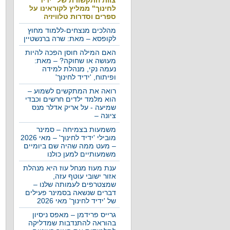
צוות התקשורת של "ידיד
לחינוך" ממליץ לקוראינו על
ספרים וסדרות טלוויזיה
מהלכים מנצחים-ללמוד מחוץ
לקופסא – מאת: שרה ברנשטיין
האם המילה חוסן הפכה להיות
מעושה או שחוקה? – מאת:
נעמה נקי, מנהלת למידה
ופיתוח, 'ידיד לחינוך'
רואה את המתקשים לשמוע –
הוא מלמד ילדים חרשים וכבדי
שמיעה - על אריק אדלר מנס
ציונה –
משמעות בצמיחה – סמינר
מובילי 'ידיד לחינוך' – מאי 2026
– מעט ממה שהיה שם ביומיים
משמעותיים למען כולנו
ענת מעוז מנחל עוז היא מנהלת
אזור ישובי עוטף עזה,
שמצטרפים לעמותה שלנו –
דברים שנשאה בסמינר פעילים
של 'ידיד לחינוך' מאי 2026
גרייס פרידמן – מאפס ניסיון
בהוראה להתנדבות שמדליקה