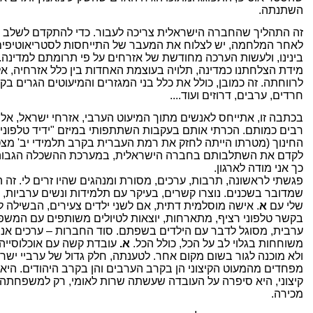
השתנתה.
זה התהליך שהחברה הישראלית צריכה לעבור. כדי להתקדם לשלב
לאחר המלחמה, יש לצלוח את המעבר של התייחסות לסטריאוטיפים 
בינינו, ולעשות הערכה מחודשת של אזרחים על פי תרומתם למדינה. א
מידת הצלחתנו כמדינה, תלויה בעוצמת האחדות בין כלל אזרחיה, 
לרווחתה. זה כמובן, כולל את כלל בני המגזרים והמיעוטים הגרים בק
חרדים, ערבים, דרוזים ועוד....
בכתבה זו, אתייחס לאנשים מתוך המיעוט הערבי, אזרחי ישראל, אלי
רבים כמותם. הכרתי אותם בעקבות השתתפותי במיזם "ידיד טלפוני"
החינוך (מטרתו הייתה לחזק את רמת העברית בקרב תלמידי יב' מצ
לקדם את השתלבותם בחברה הישראלית, במערכת ההשכלה הגבוהה 
כך אני מודה לארגון.
פגשתי לראשונה, תרבות, ערכים, מסורת ומנהגים שהיו זרים לי. זה 
שמדובר בשכנים. נוצרו קשרים, בעיקר עם תלמידות ונשים ערביות,
שלי עם
א
. אישה מוסלמית דתית, אם לשני ילדים צעירים, הבשילה 
בקשר טלפוני רציף, מתארחות, יוצאות לטיולים משותפים עם המשפח
ערבית, מסוגל לדבר עם הילדים בשפתם. סוד החברות – ערכים אנוש
משוחחות בגלוי לב על הכל, כולל הכל.
א.
עובדת קשה עם אוכלוסייה 
ולא מוכנה לגור בשום מקום אחר. לטענתה, חלק גדול של ערביי ישר
מפחדים מהמעוט הקיצוני הן בקרב הערבים והן בקרב היהודים. הי
קיצוני, היא סיפרה על העובדה שעשתה שרות לאומי, רק למשפחתה ו
מכירה.