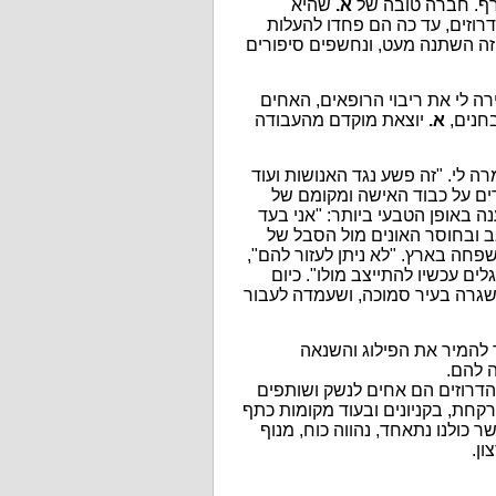
רף. חברה טובה של
א.
שהיא
רוזים, עד כה הם פחדו להעלות
ה השתנה מעט, ונחשפים סיפורים
רה לי את ריבוי הרופאים, האחים
חנים,
א.
יוצאת מוקדם מהעבודה
 לי. "זה פשע נגד האנושות ועוד
ים על כבוד האישה ומקומם של
דתו במלחמה, הוא ענה באופן הטבעי ביותר: "אני בעד
 ובחוסר האונים מול הסבל של
חה בארץ. "לא ניתן לעזור להם",
ם עכשיו להתייצב מולו". כיום
גרה בעיר סמוכה, ושעמדה לעבור
ך להמיר את הפילוג והשנאה
 להם.
דרוזים הם אחים לנשק ושותפים
קחת, בקניונים ובעוד מקומות כתף
ר כולנו נתאחד, נהווה כוח, מנוף
ון.