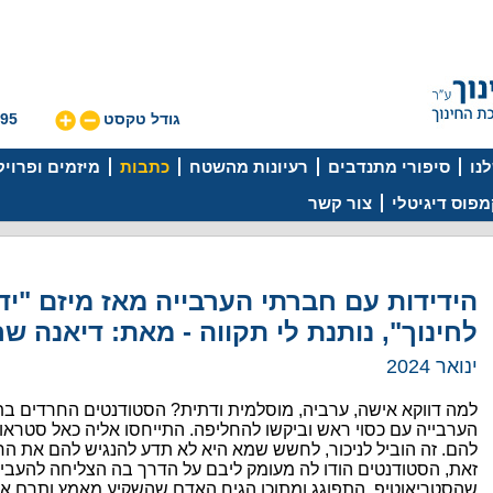
גודל טקסט
595
נו
סיפורי מתנדבים
רעיונות מהשטח
כתבות
מיזמים ופרוי
פוס דיגיטלי
צור קשר
הידידות עם חברתי הערבייה מאז מיזם "ידי
לחינוך", נותנת לי תקווה - מאת: דיאנה שר
ינואר 2024
למה דווקא אישה, ערביה, מוסלמית ודתית? הסטודנטים החרדים ב
הערבייה עם כסוי ראש וביקשו להחליפה. התייחסו אליה כאל סטראו
להם. זה הוביל לניכור, לחשש שמא היא לא תדע להנגיש להם את הח
זאת, הסטודנטים הודו לה מעומק ליבם על הדרך בה הצליחה להעבי
שהסטריאוטיפ, התפוגג ומתוכו הגיח האדם שהשקיע מאמץ ותרם את