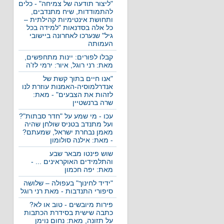
"ליצור תודעה של צמיחה" - כלים
להתמודדות, שיח מתנדבים,
ותחושת אינטימיות קהילתית –
כל אלה בסדנאות "למידה בכל
גיל" שנערכו לאחרונה ביישובי
העמותה
קבלו לפורים: יינות מתחפשים,
מאת: רני רוגל, איור: ירמי לז'ה
"אנו חיים בתוך קשת של
אנדרלמוסיה-האמנות עוזרת לנו
לזהות את הצבעים" - מאת:
שרה ברנשטיין
עכו - מי שמע על "חדר סבתות"?
ועל מתנדב בטניס שולחן שהיה
מאמן נבחרת ישראל, שמעתם?
- מאת: אילנה סולומון
שוש פינטו מבאר שבע
והתלמידים האוקראינים ... -
מאת: יפה חכמון
"ידיד לחינוך" בעפולה – שלושה
סיפורי התנדבות - מאת רני רוגל
פירות מיובשים - טוב או לא?
כתבה שישית בסידרת הכתבות
על תזונה, מאת: נחום נוימן