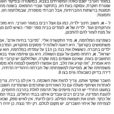
במגזר הערבי ישנם כאלה המשרתים בצבא, במשטרה ובפיקוד העו
שוטרת חוקרת, עסוקה בעת הזו, בתחקור שבויי החמאס. בשונה מהד
תמונות ברשתות החברתיות, אבל חברתי מספרת, שבמלחמה הזו, ז
ותמונות.
ל –
א.
חשוב חינוך ילדיה, כמו גם אצל רבים במגזר הערבי. היא מזכי
והרוקחים ועוד. ילדיה של
א.
לומדים בבית ספר יסודי. כשיש להם מב
על מנת לעזור להם להתכונן.
כשפרצה המלחמה,
א.
מיד התקשרה אליי. "מדובר בחיות אדם", אמרה
משתמשים בקוראן!". היא דאגה לשלוח לי פסוקים מהקוראן, המדבר
ילדים בחברה. כששאלו את בנה בן ה11 על עמ
ישראל".
א.
רתחה מזעם על עצם השאלה. היא גם שיתפה אותי בכאב
התושבים בעזה, שאינם אשמים במה שקרה, ושלחלקם יש קרוביי משפ
היא אומרת, "וזה קורע את הלב. הם אפשרו לחמאס לצמוח ולא מסוגלי
משפחתה של
א.
מסייעת למשפחתה של חברתה היהודייה הדתיה, ש
דירה בדיוק כשבעלה גויס בצו 8.
השבר שפקד אותנו, צריך להוות אות השכמה, כי אין לנו ברירה, צרי
לאחדות ושיתוף פעולה עם כל האזרחים שתורמים ושהמדינה חשובה
במעוט החרדי יש הרבה מיזמים של תרומה לזולת בהרבה תחומים, ה
להגנת המדינה, ערבים רבים עובדים איתנו בבתי החולים, בבתי המר
אל כתף. חווינו את תוצאות הפילוג. כיום לדעתי, אין לאיש ספק, שכאש
לצמיחה של איחוי השברים. יש מקום לכולם. רק יחד ננצח. כן יהיה רצ