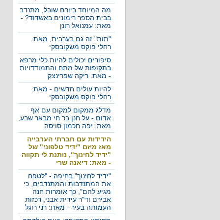
מה המיוחד ביורם שובל, מתנדב
בבית הספר רימונים באשדוד? -
מאת: עמנואל רונן
"תות" זה גם בערבית, מאת:
רחלי פוקס משקובסקי
סיפורים יכולים להיות כלי מרפא
בתקופות של מתח והתמודדויות
- מאת: ריקה שפרינצק
להיות עולים חדשים - מאת:
רחלי פוקס משקובסקי
מדלג ממקום למקום עם אף
אדום - על חנן בר חי מבאר שבע,
מאת: יפה חכמון סויסה
הידידות עם חברתי הערבייה
מאז מיזם "ידיד טלפוני" של
"ידיד לחינוך", נותנת לי תקווה
- מאת: דיאנה שרי
"ידיד לחינוך" בחיפה - "לטפח
את המתנדבות והמתנדבים, כי
מגיע להם", כך אומרות חנה
אבירם וד"ר עידית אבני, רכזות
העמותה בעיר - מאת: רני רוגל