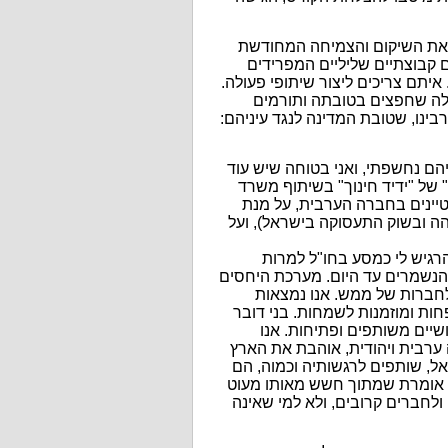
 את השיקום והצמיחה המחודשת
קבוצתיים שליליים המפרידים
יתם צריכים ליצור שיתופי פעולה.
אלה שחפצים בטובתה ותורמים
רבינו, שטובת המדינה לנגד עיניהם:
הם נחשפתי, ואני בטוחה שיש עוד
 של "ידיד חינוך" בשיתוף משרד
טיינים בחברה הערבית, על מנת
ובשוק התעסוקה בישראל), ועל
הרגיש לי כמסע בחו"ל למרות
 הנשמרים עד היום. מערכת היחסים
לחברות של ממש. אנו נמצאות
ות ומוזמנות לשמחות. בני דובר
יים משותפים ופתיחות. אנו
ערבית ויהודית, אוהבת את הארץ
אל, שותפים לרגשותיה וכמוה, הם
א אומרת שמתוך חשש מאותו מעוט
לחברים קרובים, ולא למי שאינה