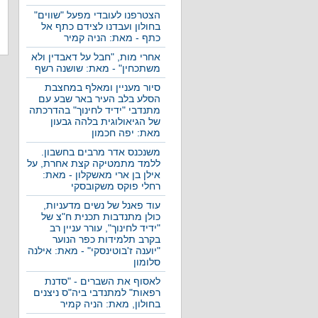
הצטרפנו לעובדי מפעל "שווים"
בחולון ועבדנו לצידם כתף אל
כתף - מאת: הניה קמיר
אחרי מות, "חבל על דאבדין ולא
משתכחין" - מאת: שושנה רשף
סיור מעניין ומאלף במחצבת
הסלע בלב העיר באר שבע עם
מתנדבי "ידיד לחינוך" בהדרכתה
של הגיאולוגית בלהה גבעון
מאת: יפה חכמון
משנכנס אדר מרבים בחשבון.
ללמד מתמטיקה קצת אחרת, על
אילן בן ארי מאשקלון - מאת:
רחלי פוקס משקובסקי
עוד פאנל של נשים מדעניות,
כולן מתנדבות תכנית ח"צ של
"ידיד לחינוך", עורר עניין רב
בקרב תלמידות כפר הנוער
"יוענה ז'בוטינסקי" - מאת: אילנה
סלומון
לאסוף את השברים - "סדנת
רפאות" למתנדבי ביה"ס ניצנים
בחולון, מאת: הניה קמיר