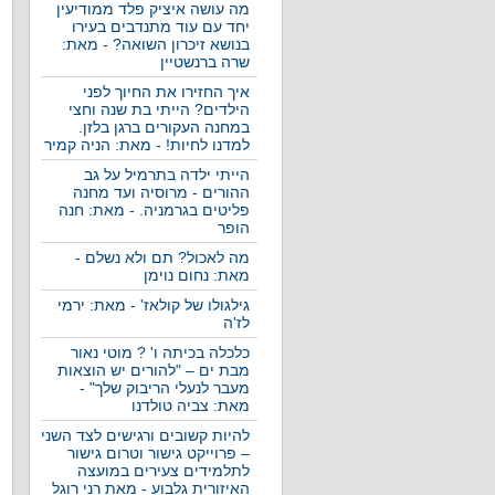
מה עושה איציק פלד ממודיעין
יחד עם עוד מתנדבים בעירו
בנושא זיכרון השואה? - מאת:
שרה ברנשטיין
איך החזירו את החיוך לפני
הילדים? הייתי בת שנה וחצי
במחנה העקורים ברגן בלזן.
למדנו לחיות! - מאת: הניה קמיר
הייתי ילדה בתרמיל על גב
ההורים - מרוסיה ועד מחנה
פליטים בגרמניה. - מאת: חנה
הופר
מה לאכול? תם ולא נשלם -
מאת: נחום נוימן
גילגולו של קולאז' - מאת: ירמי
לז'ה
כלכלה בכיתה ו' ? מוטי נאור
מבת ים – "להורים יש הוצאות
מעבר לנעלי הריבוק שלך" -
מאת: צביה טולדנו
להיות קשובים ורגישים לצד השני
– פרוייקט גישור וטרום גישור
לתלמידים צעירים במועצה
האיזורית גלבוע - מאת רני רוגל