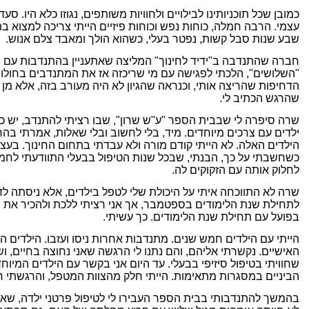
כמובן שכל תוכניותינו לבילויים ולחוויות משותפים, נגוזו כלא היו. סעד
עצמי.
הרבה חמלה, כוחות נפש וכוחות פיזיים הייתי צריכה למצוא ב
שבע שנות סבל קשות, נפטר בעלי, כשהוא הולך ומאבד צלם אנוש.
חברה שהתנדבה ב"ידיד לחינוך" המליצה שאתעניין בהתנדבות עם תום
"השלושים", הלכתי לפגישה עם מי שריכזה אז את המתנדבים בחולון
הדחיפות שהריצה אותי, וכנראה שהגיון לא היה מעורב בזה, אלא מ
שהרגש הכתיב לי.
שרה סיפרה לי שבבית הספר "ע"ש שרון", שבו רציתי להתנדב, יש כי
ילדים עם צרכים מיוחדים. מיד, בלי לחשוב ובלי שאלות, אמרתי בה
הילדים האלה. לא הייתי קודם מורה ולא עבדתי בתחום החינוך. בעצמ
כשחשבתי על כך, הבנתי, שבכל שנות הטיפול בבעלי התוודעתי לחמל
לחלוק אותה עם הזקוקים לה.
שרה לא התווכחה איתי על היכולת שלי לטפל בילדים, אלא ניסתה ל
לתחילת שנת הלימודים בספטמבר, אך אני רציתי ללכת ולהכיר את הי
בפועל עם תחילת שנת הלימודים. כך עשיתי.
הייתי עם הילדים חמש שנים. מתנדבות אחרות ניסו ועזבו. הילדים ה
האישיים. נקשרתי אליהם, והם נתנו לי הרגשה שאני נחוצה בחיים, וש
שחוויתי בטיפול סיזיפי בבעלי. עד היום אני בקשר עם הילדים המיו
הביניים במסגרות מתאימות. הייתי חלק מהצוות המטפל, והרגשתי 
בהמשך להתנדבותי בבית הספר העבירו לי לטיפול פרטני ילדה, שא