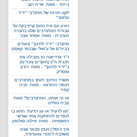
ביהוד - מאת: אריה רגב
לקט חוויות של מתנדבי "ידיד
טלפוני"
ראיון עם איה נחום קרפיבקה על
עבודת המתנדבים שלנו בחברה
הערבית - מאת: אסתר אבני
מתנדבי "ידיד לחינוך" פועלים
בביה"ס אל ע'זאלי שבכפר קאסם
ד"ר אדריאנה כץ מובילה את
תכנית ח"ץ (חוקרים צעירים)
ב"ידיד לחינוך" - מאת: דורון
סוסליק
משרד החינוך תומך במתנדבים
תומכי ההוראה - מאת: הניה
קמיר
אז מי אנחנו, המתנדבים? מאת:
צביה טולדנו
"עץ לדעת" או עץ הדעת: החוג בו
לומדים להתחקות אחר שורשי
המשפחה - מאת: אילנה סולומון
איך ג'וסלין נעמן מבאר שבע
משלבת לימודי גאוגרפיה,