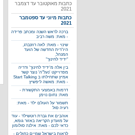
כתבות מאוקטובר עד דצמבר
2021
כתבות מיוני עד ספטמבר
2021
ברכה לראש השנה ומכתב פרידה
- מאת: משה רביב
שינוי - מאת: לאה רוזנברג,
היו"רית החדשה של הועד
המנהל,
"ידיד לחינוך"
בין אלה מ'ידיד לחינוך' ודריה
מפרוייקט 'נעל"ה' נוצר קשר
אמיץ שתחילתו ב Start Talking
- מאת: מאשה ליפשיץ
דרמות באמצעי התקשורת -
מאת: נחום נוימן
תשמור על העולם ילד - מאת:
רעיה סול
אוהבים את גברת רוטשילד - עוד
על מועדון הקריאה באזור גומא,
כדאי לכם - מאת: אילנה סולומון
לראות בישראל שמיים כחולים -