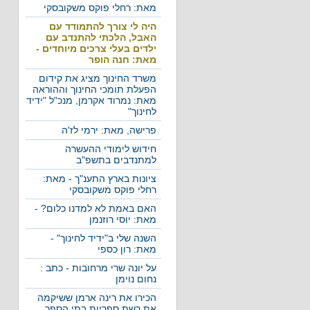
מאת: רחלי פוקס משקובסקי
היה לי צורך להתמודד עם
האבל, הלכתי להתנדב עם
ילדים בעלי צרכים מיוחדים -
מאת: חנה הופר
משרד החינוך מציג את קידום
הפעלת תומכי החינוך וההוראה
מאת: נמרוד אקרמן, מנכ"ל "ידיד
לחינוך"
פרישה, מאת: ירמי לז'ה
חידוש לימודי ההעשרה
למתנדבים בתשפ"ב
ציונות בארץ התענ"ך - מאת:
רחלי פוקס משקובסקי
האם באמת לא למדנו כלום? -
מאת: יוסי רוזנמן
השנה שלי ב"ידיד לחינוך" -
מאת: רון כספי
על יונה שרי מרחובות - כתב :
נחום נוימן
הכירו את רינה ארמן ששיקמה
את רשת ספריות בתי הספר