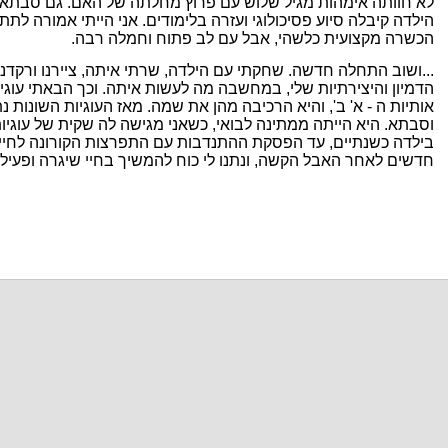
לא חוותה אימהות מגיל שלוש עם פרוץ מחלתה של האם. גם סבתא 
הילדה קיבלה סיוע פסיכולוגי ועזרה בלימודים. אני הייתי אמורה לת
הכשרה מקצועית כלשהי, אבל עם לב פתוח וחמלה רבה.
...ושוב התחלה חדשה. שחקתי עם הילדה, שרתי איתה, ציירנו ורקדנ
הדמיון והיצירתיות שלי, במחשבה מה לעשות איתה. וכך הבאתי עוגי
אותיות ה - א' ב', והיא הרכיבה מהן את שמה. מאז העוגיות השונות 
וסבתא. היא הייתה ממתינה לבואי, כשאני מגישה לה שקית של עוגיו
בילדה כשנתיים, עד הפסקת ההתנדבות עם התפרצות הקורונה לחיינו
חדשים לאחר האבל הקשה, ונתנו לי כוח להמשיך בחיי שיגרה ופעילו