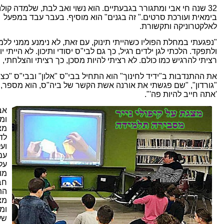
32 שנה חי אבי ומתגורר בגבעתיים. הוא נשוי ואב לבת, שלמדה קולנ
בימאית ועורכת סרטים." זה בגנים" הוא מוסיף. בעבר עבד במפעל
לאלקטרוניקה ותקשורת.
"נפגעתי במחלת הפוליו כשהייתי תינוק, עם זאת, לא נימנע ממני ללמ
ולתפקד. הלכתי לגן ילדים רגיל, כך גם לבי"ס יסודי ותיכון. לא הייתי יו
רציתי להרגיש כמו כולם. לא רציתי להיות מסכן, כך רציתי והצלחתי,
את ההתנדבות ב"ידיד לחינוך" הוא התחיל בבי"ס "אלון" ובבי"ס "כצ
"גורדון", "שם פגשתי את אורנה אשת הקשר של ביה"ס, הוא מספר,
'אתה חייב להיות פה'".
אב
ומ
מצ
לד
ועל
עם
על
מוז
חב
הת
מצ
ומ
שע