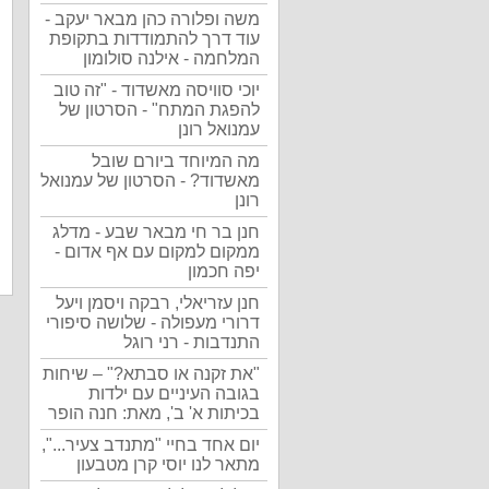
משה ופלורה כהן מבאר יעקב -
עוד דרך להתמודדות בתקופת
המלחמה - אילנה סולומון
יוכי סוויסה מאשדוד - "זה טוב
להפגת המתח" - הסרטון של
עמנואל רונן
מה המיוחד ביורם שובל
מאשדוד? - הסרטון של עמנואל
רונן
חנן בר חי מבאר שבע - מדלג
ממקום למקום עם אף אדום -
יפה חכמון
חנן עזריאלי, רבקה ויסמן ויעל
דרורי מעפולה - שלושה סיפורי
התנדבות - רני רוגל
"את זקנה או סבתא?" – שיחות
בגובה העיניים עם ילדות
בכיתות א' ב', מאת: חנה הופר
יום אחד בחיי "מתנדב צעיר...",
מתאר לנו יוסי קרן מטבעון