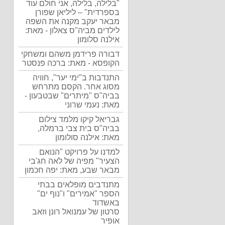
"בלילה, בלילה, אני חולם עוד
בספרדית" – ליליאן שפורן
מבאר יעקב מקנה את השפה
לילדים מביה"ס צאלון - מאת:
אילנה סלומון
דבורה פרידמן משהם ומשחקי
הקופסא - מאת: ברכה פנסטר
התנדבות ב"ימי יער", חוויה
מסוג אחר. הקסם מתרחש
בביה"ס "מיתרים" שבטבעון -
מאת: נעמי שרוני
גבריאל קיקו מלמד צילום
בביה"ס בית צבי ברמלה,
מאת: אילנה סולומון
למדנו על פרויקט "הנואם
הצעיר" מפיה של לאה חג'בי
מבאר שבע, מאת: יפה חכמון
מתנדבים מופלאים בבתי
הספר "אמירים" ו"נוף ים"
באשדוד
סרטון של עמנואל רונן וזאב
אופיר