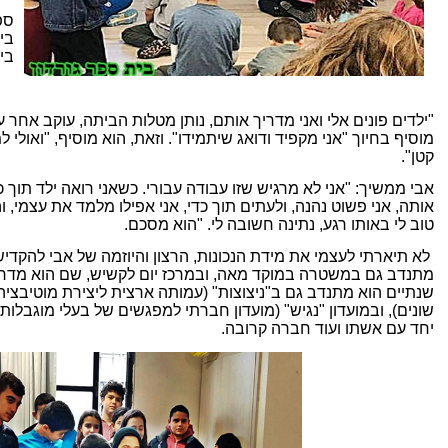
ספר
בי
בי
"ילדים פונים אלי ואני מדריך אותם, נותן מטלות הביתה, עוקב אחר עש
מוסיף בחיוך "אני מקפיד ודואג שיתמידו". וזאת, הוא מוסיף, "ואולי 
קטן".
אבי ממשיך: "אני לא מרגיש שזו עבודה עבורי. כשאני רואה ילד תוך כ
אותה, אני פשוט נהנה, ולעתים תוך כדי, אני אפילו מלמד את עצמי, וה
טוב לי באותו רגע, נתינה חשובה לי. "הוא מסכם.
לא תיארתי לעצמי את מידת הנכונות, הרצון והיוזמה של אבי להקדיש ו
מתנדב גם במשטרה במוקד מאה, ובמרכז יום לקשיש, שם הוא מד
שנתיים הוא מתנדב גם ב"ניצוצות" (עמותה ארצית ליצירת מוטיבציה
שונים), ובמועדון "נגיש" (מועדון חברתי למפגשים של בעלי מוגבלו
יחד עם אשתו ועוד חברה קרובה.