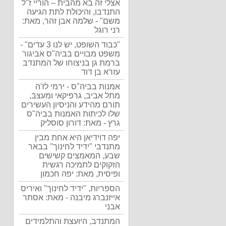
אצלי זה בא מהבית – הוריי ז"ל
התנדבו, והיכולת לתת הגיעה
משם" - שלמה אבן זהר, מאת:
רני רוגל
"כבוד השופט, יש לנו 3 עדים" -
משפט מבויים בביה"ס אביגור
ברמת גן בניצוחו של המתנדב
עזרא בן דוד
אמנות בביה"ס - ירמי לז'ה
מתל אביב, גרפיקאי ומעצב,
תורם מהידע והניסיון העשירים
שלו לכיתות האמנות בביה"ס
גרץ - מאת: דורון סוסליק
יפה דוידיאן היא אחת מבין
מתנדבי "ידיד לחינוך" בבאר
שבע, המאמצים קשישים
הזקוקים לתמיכה רגשית
ופיסית, מאת: יפה חכמון
הספריות, "ידיד לחינוך" ואיריס
אייזנברג מיבנה - מאת: אסתר
אבני
המתנדב, היועצת והתלמידים