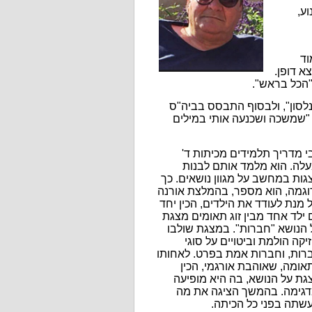
וע,
וד
צא דופן.
 "הכל בראש".
נלסון", ולבסוף התבסס בביה"ס
 "שמשכה ושכנעה אותי במילים
י מדריך תלמידים מכיתות ד'
עלה. הוא מלמד אותם לבנות
גות במחשב על מגוון נושאים. כך
וגמה, הוא מספר, בהמלצת אורנה
 מנת לעודד את הילדים, הכין יחד
 ילד אחד מבין זוג תאומים מצגת
 הנושא "חברות". במצגת שולבו
יקה הולמת וביטויים על סוגי
רות, וחברות אמת בפרט. לאחותו
אומה, שאוהבת אורגמי, הכין
גת על הנושא, בה היא מופיעה
דגימה. בהמשך הציגה את מה
שתה בפני כל הכיתה.