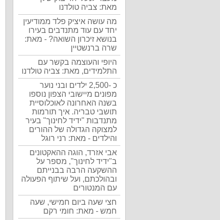
מאת: צביה טולדנו
מה עושה איציק פלד ממודיעין
יחד עם עוד מתנדבים בעירו
בנושא זיכרון השואה? - מאת:
שרה ברנשטיין
היופי והעוצמה בקשר עם
התלמידים, מאת: צביה טולדנו
כ -2,500 ילדים ובני נוער
מפונים מיישובי הצפון נוספו
בשנה האחרונה לאוכלוסיית
תושבי טבריה. איך תורמות
מתנדבות "ידיד לחינוך" בעיר
למצוקה הגדולה של ההורים
והילדים - מאת: רני רוגל
אבי אזרד, הוגה ההאקטונים
ב"ידיד לחינוך", מספר על
ההשקעה הרבה בבנייתם
ובהולכתם, ועל שיתוף הפעולה
עם המנטורים
חצי שעה ביום חמישי, שעה
חמש - מאת: חומי רקם