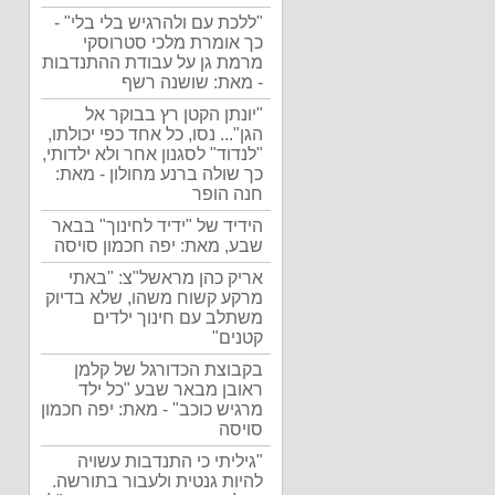
"ללכת עם ולהרגיש בלי בלי" -
כך אומרת מלכי סטרוסקי
מרמת גן על עבודת ההתנדבות
- מאת: שושנה רשף
"יונתן הקטן רץ בבוקר אל
הגן"... נסו, כל אחד כפי יכולתו,
"לנדוד" לסגנון אחר ולא ילדותי,
כך שולה ברנע מחולון - מאת:
חנה הופר
הידיד של "ידיד לחינוך" בבאר
שבע, מאת: יפה חכמון סויסה
אריק כהן מראשל"צ: "באתי
מרקע קשוח משהו, שלא בדיוק
משתלב עם חינוך ילדים
קטנים"
בקבוצת הכדורגל של קלמן
ראובן מבאר שבע "כל ילד
מרגיש כוכב" - מאת: יפה חכמון
סויסה
"גיליתי כי התנדבות עשויה
להיות גנטית ולעבור בתורשה.