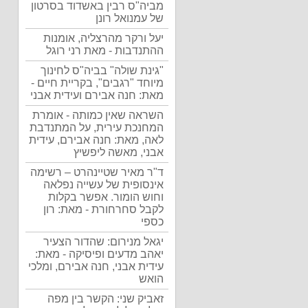
מביה"ס רבין באשדוד בסרטון
של עמנואל רונן
יעל ורקר מהרצליה, אומנות
ההתנדבות - מאת רני רוגל
"גינת שולה" בביה"ס לחינוך
מיוחד "רגבים", בקריית חיים -
מאת: חנה אבירם ועידית אבני
השראה שאין כמותה - אומרת
המחנכת עירית, על המתנדבת
לאה, מאת: חנה אבירם, עידית
אבני, מאשה ליפשיץ
ד"ר מאיר שטיינהרט – רשימה
אינסופית של עשייה נפלאה
וחוש הומור. אפשר בקלות
לקבל סחרחורת - מאת: רון
כספי
יגאל מנירום: שהדור הצעיר
יאהב מדעים ופיסיקה - מאת:
עידית אבני, חנה אבירם, ומלכי
הואש
זאביק שני: הקשר בין מפה