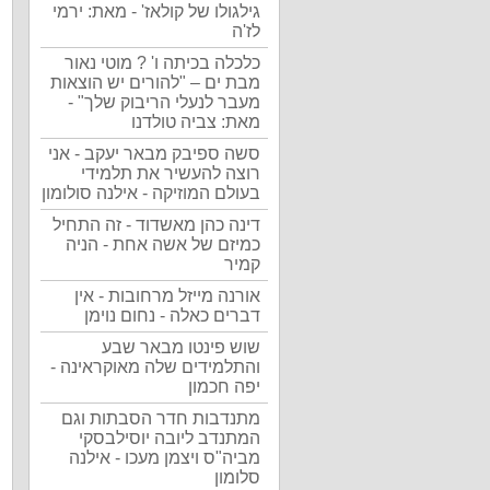
גילגולו של קולאז' - מאת: ירמי
לז'ה
כלכלה בכיתה ו' ? מוטי נאור
מבת ים – "להורים יש הוצאות
מעבר לנעלי הריבוק שלך" -
מאת: צביה טולדנו
סשה ספיבק מבאר יעקב - אני
רוצה להעשיר את תלמידי
בעולם המוזיקה - אילנה סולומון
דינה כהן מאשדוד - זה התחיל
כמיזם של אשה אחת - הניה
קמיר
אורנה מייזל מרחובות - אין
דברים כאלה - נחום נוימן
שוש פינטו מבאר שבע
והתלמידים שלה מאוקראינה -
יפה חכמון
מתנדבות חדר הסבתות וגם
המתנדב ליובה יוסילבסקי
מביה"ס ויצמן מעכו - אילנה
סלומון