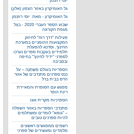
יוסי רוזנמן
גל האומיקרון באזור הצפון (אלון)
גל האומיקרון - מאת: יוסי רוזנמן
שבוע הספר העברי 2020 - בצל
מגפת הקורונה
פעילות "דרך רוח" לחיזוק
המקצועות ההומניים במערכת
החינוך, וסדנא להפעלת
תלמידים בעקבות ספרים נערכו
לספרני "ידיד לחינוך" בחיפה
ובסביבה
הספריות בעולם מִשְתַנֶה – על
כנס ספרנים מתנדבים של אזור
הדס בבית ברל
מפגש עם הסופרת והמאיירת
רינת הופר
הספרניות מקרית אונו
מתנדבי הספריות באזור השפלה
– "גומא" לומדים ומשתלמים
להיות ספרנים טובים
רשמים ממפגשים ראשונים
מלמדים ומעשירים של ספרני