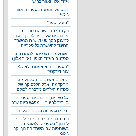
אזור אלון ואזור ברוש
מבט על הנעשה בספריות אזור
גומא
"בא לי ספר"
רק בתי ספר שבהם ספרנים
מתנדבים של "ידיד לחינוך" זכו
למענק בסך 2000 ש"ח ממשרד
החינוך להעשרת כל ספרייה
השתלמות מעצימה למתנדבים
ספרנים באזור הצפון (אזור אלון)
"הספרות היא אמנות ולא כלי
עזר דידקטי"
הזמנים משתנים, הטכנולוגיה
מתקדמת, אבל הקלסיקה של
ספרות הילדים מדברת לכולם
על ספרים, מתנדבים וספריות
ב"ידיד לחינוך" - מפגש סיום שנה
ידידי הספריות במגמת עליה
כנס ספרנים מתנדבים של "ידיד
לחינוך" בספריה הלאומית
בשותפות עם משרד החינוך וקרן
גוטמן