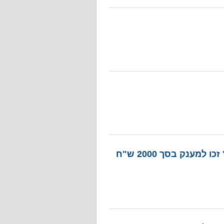
רק בתי ספר שבהם ספרנים מתנדבים של "ידיד לחינוך" זכו למענק בסך 2000 ש"ח