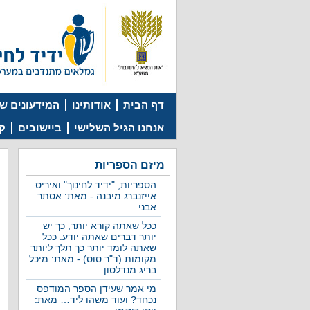
דף הבית
אודותינו
המידעונים של
אנחנו הגיל השלישי
ביישובים
קמ
מיזם הספריות
הספריות, "ידיד לחינוך" ואיריס
אייזנברג מיבנה - מאת: אסתר
אבני
ככל שאתה קורא יותר, כך יש
יותר דברים שאתה יודע. ככל
שאתה לומד יותר כך תלך ליותר
מקומות (ד"ר סוס) - מאת: מיכל
בריג מנדלסון
מי אמר שעידן הספר המודפס
נכחד? ועוד משהו ליד… מאת: