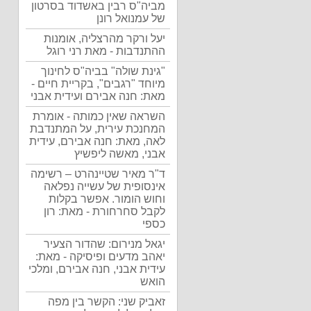
מביה"ס רבין באשדוד בסרטון
של עמנואל רונן
יעל ורקר מהרצליה, אומנות
ההתנדבות - מאת רני רוגל
"גינת שולה" בביה"ס לחינוך
מיוחד "רגבים", בקריית חיים -
מאת: חנה אבירם ועידית אבני
השראה שאין כמותה - אומרת
המחנכת עירית, על המתנדבת
לאה, מאת: חנה אבירם, עידית
אבני, מאשה ליפשיץ
ד"ר מאיר שטיינהרט – רשימה
אינסופית של עשייה נפלאה
וחוש הומור. אפשר בקלות
לקבל סחרחורת - מאת: רון
כספי
יגאל מנירום: שהדור הצעיר
יאהב מדעים ופיסיקה - מאת:
עידית אבני, חנה אבירם, ומלכי
הואש
זאביק שני: הקשר בין מפה