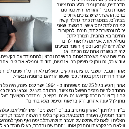
סדרתיים, אהרון ומבי סלע מנס ציונה.
אומרת מבי: "ההוראה היא כמו סם
בדם. הרגשתי שיש צרכים גדולים
בביה"ס. במסגרת כתה גדולה קשה
למורה לתת יחס אישי, הרגשתי שאני
יכולה ונמשכת לתת, חזרתי למקורות.
החינוך בא מהבית. הצורך לתת
ממלא אותי,
אני זוכה לראות ילדים
שלא ידעו לקרוא, ובסוף השנה מגיעים
להיות בשורה אחת עם הכתה
. אני
מרגישה שאני מעצבת אותם בחשיבה וברצון להתמודד עם הקשיים. 
עוד אוכל, זה נותן לי סיפוק רב, אנרגיות, תודות, וממלא את ליבי אהב
אהרון ומבי, תושבי נס ציונה ותיקים, פועלים לאורך כל השנים לפ
עזרה הדדית ומתן בסתר, כפי שעשו הוריהם ברומניה ובארץ.
אהרון הגיע בגיל 25 עם משפחתו ב - 1964 י
התנדב להיות מזכיר הפועל נס ציונה, התנדב בש.י.ל, וגבאי בבית כנס
לחינוך" ויו"ר חברה קדישא נס ציונה. בקיצור, "מתנדב מקצוען" בעל ו
נותן לך? עונה אהרון, "רק בריאות וסיפוק מלא בחיים".
ב"ידיד לחינוך" אהרון מתנדב בבי"ס "ראשונים" ועוזר לוויליאם, עו
דובר רומנית). העזרה מתבטאת בעיקר בלימוד השפה העברית, דיבור
הצליח ווילאם להשתלט על העברית ולהשתלב יפה ואף הפך למנהיג ב
ווילאם רץ לקראתו ומחבק אותו.
"ההרגשה נהדרת, כאילו הנכד בא לחב