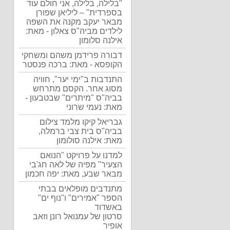
"בלילה, בלילה, אני חולם עוד
בספרדית" – ליליאן שפורן
מבאר יעקב מקנה את השפה
לילדים מביה"ס צאלון - מאת:
אילנה סלומון
דבורה פרידמן משהם ומשחקי
הקופסא - מאת: ברכה פנסטר
התנדבות ב"ימי יער", חוויה
מסוג אחר. הקסם מתרחש
בביה"ס "מיתרים" שבטבעון -
מאת: נעמי שרוני
גבריאל קיקו מלמד צילום
בביה"ס בית צבי ברמלה,
מאת: אילנה סולומון
למדנו על פרויקט "הנואם
הצעיר" מפיה של לאה חג'בי
מבאר שבע, מאת: יפה חכמון
מתנדבים מופלאים בבתי
הספר "אמירים" ו"נוף ים"
באשדוד
סרטון של עמנואל רונן וזאב
אופיר