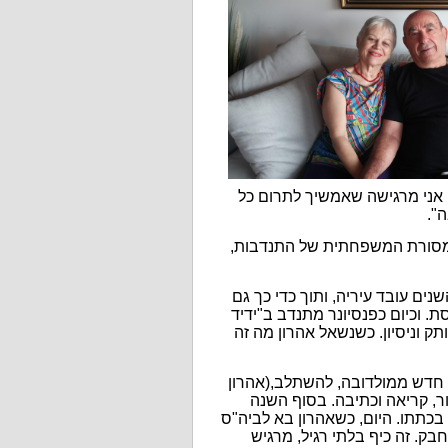
אני מרגישה שאמשיך לתרום כל
ה
"
.
י המסורת המשפחתית של התנדבות,
שר לנס ציונה, היה כל השנים עובד עיריה, ותוך כדי כך גם
ת. וכיום כפנסיונר מתנדב ב"ידיד
תק וניסיון. כשנשאל אהרון מה זה
לה חדש ממולדובה, להשתלב,(אהרון
, קריאה וכתיבה. בסוף השנה
כתתו. היום, כשאהרון בא לביה"ס
ק. זה כיף בלתי רגיל, מרגיש