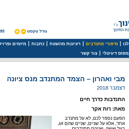
גודל טקסט
595
נו
סיפורי מתנדבים
רעיונות מהשטח
כתבות
מיזמים ופרוי
פוס דיגיטלי
צור קשר
מבי ואהרון – הצמד המתנדב מנס ציונה
דצמבר 2018
התנדבות כדרך חיים
מאת: רות אקר
הפעם נספר לכם, לא על מתנדב
אחד, אלא על שניים, שניים שהם זוג,
בעל ואשה, שניהם מתנדבים