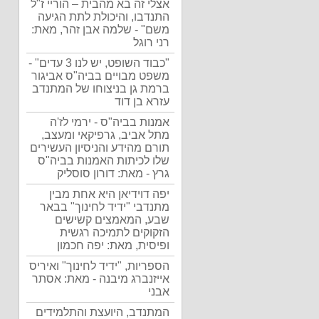
אצלי זה בא מהבית – הוריי ז"ל
התנדבו, והיכולת לתת הגיעה
משם" - שלמה אבן זהר, מאת:
רני רוגל
"כבוד השופט, יש לנו 3 עדים" -
משפט מבויים בביה"ס אביגור
ברמת גן בניצוחו של המתנדב
עזרא בן דוד
אמנות בביה"ס - ירמי לז'ה
מתל אביב, גרפיקאי ומעצב,
תורם מהידע והניסיון העשירים
שלו לכיתות האמנות בביה"ס
גרץ - מאת: דורון סוסליק
יפה דוידיאן היא אחת מבין
מתנדבי "ידיד לחינוך" בבאר
שבע, המאמצים קשישים
הזקוקים לתמיכה רגשית
ופיסית, מאת: יפה חכמון
הספריות, "ידיד לחינוך" ואיריס
אייזנברג מיבנה - מאת: אסתר
אבני
המתנדב, היועצת והתלמידים