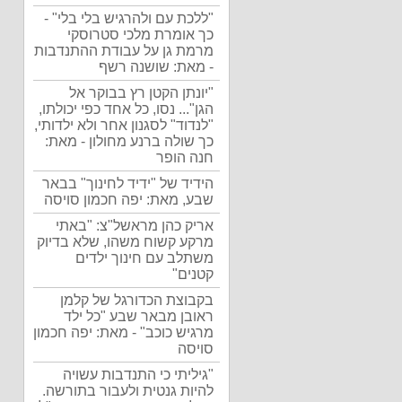
"ללכת עם ולהרגיש בלי בלי" -
כך אומרת מלכי סטרוסקי
מרמת גן על עבודת ההתנדבות
- מאת: שושנה רשף
"יונתן הקטן רץ בבוקר אל
הגן"... נסו, כל אחד כפי יכולתו,
"לנדוד" לסגנון אחר ולא ילדותי,
כך שולה ברנע מחולון - מאת:
חנה הופר
הידיד של "ידיד לחינוך" בבאר
שבע, מאת: יפה חכמון סויסה
אריק כהן מראשל"צ: "באתי
מרקע קשוח משהו, שלא בדיוק
משתלב עם חינוך ילדים
קטנים"
בקבוצת הכדורגל של קלמן
ראובן מבאר שבע "כל ילד
מרגיש כוכב" - מאת: יפה חכמון
סויסה
"גיליתי כי התנדבות עשויה
להיות גנטית ולעבור בתורשה.