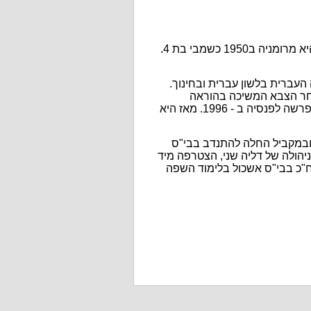
היא הגיעה לנס ציונה בעקבות אהרון מהצפון. משפחתה עלתה אף היא מרומניה ב1950 כשמבי בת 4.
 העברית בלשון עברית ובחינוך.
חר הצבא המשיכה בהוראה
במקומות שונים בארץ וברוב הזמן בבי"ס "בן צבי" בנס ציונה, משם פרשה לפנסיה ב - 1996. מאז היא
, ובמקביל החלה להתנדב בבי"ס
יהולה של דליה שני, הצטרפה מיד
ח"כ בבי"ס אשכול בלימוד השפה