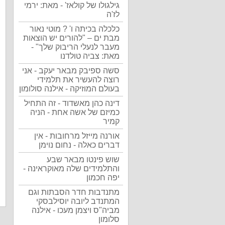
גילגולו של קולאז' - מאת: ירמי
לז'ה
כלכלה בכיתה ו' ? מוטי נאור
מבת ים – "להורים יש הוצאות
מעבר לנעלי הריבוק שלך" -
מאת: צביה טולדנו
סשה ספיבק מבאר יעקב - אני
רוצה להעשיר את תלמידי
בעולם המוזיקה - אילנה סולומון
דינה כהן מאשדוד - זה התחיל
כמיזם של אשה אחת - הניה
קמיר
אורנה מייזל מרחובות - אין
דברים כאלה - נחום נוימן
שוש פינטו מבאר שבע
והתלמידים שלה מאוקראינה -
יפה חכמון
מתנדבות חדר הסבתות וגם
המתנדב ליובה יוסילבסקי
מביה"ס ויצמן מעכו - אילנה
סלומון