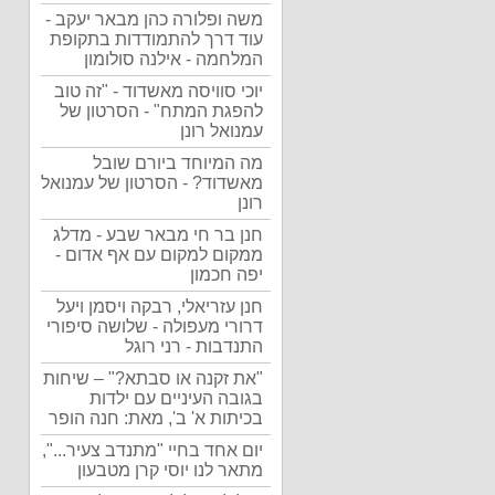
משה ופלורה כהן מבאר יעקב -
עוד דרך להתמודדות בתקופת
המלחמה - אילנה סולומון
יוכי סוויסה מאשדוד - "זה טוב
להפגת המתח" - הסרטון של
עמנואל רונן
מה המיוחד ביורם שובל
מאשדוד? - הסרטון של עמנואל
רונן
חנן בר חי מבאר שבע - מדלג
ממקום למקום עם אף אדום -
יפה חכמון
חנן עזריאלי, רבקה ויסמן ויעל
דרורי מעפולה - שלושה סיפורי
התנדבות - רני רוגל
"את זקנה או סבתא?" – שיחות
בגובה העיניים עם ילדות
בכיתות א' ב', מאת: חנה הופר
יום אחד בחיי "מתנדב צעיר...",
מתאר לנו יוסי קרן מטבעון