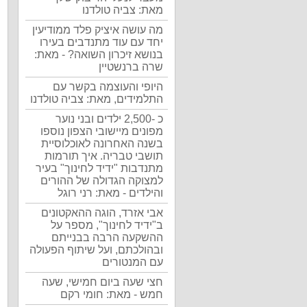
מאת: צביה טולדנו
מה עושה איציק פלד ממודיעין
יחד עם עוד מתנדבים בעירו
בנושא זיכרון השואה? - מאת:
שרה ברנשטיין
היופי והעוצמה בקשר עם
התלמידים, מאת: צביה טולדנו
כ -2,500 ילדים ובני נוער
מפונים מיישובי הצפון נוספו
בשנה האחרונה לאוכלוסיית
תושבי טבריה. איך תורמות
מתנדבות "ידיד לחינוך" בעיר
למצוקה הגדולה של ההורים
והילדים - מאת: רני רוגל
אבי אזרד, הוגה ההאקטונים
ב"ידיד לחינוך", מספר על
ההשקעה הרבה בבנייתם
ובהולכתם, ועל שיתוף הפעולה
עם המנטורים
חצי שעה ביום חמישי, שעה
חמש - מאת: חומי רקם